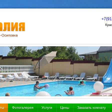
+7(91
Крас
ты
Фотогалерея
Услуги
Цены
Заказать комнату