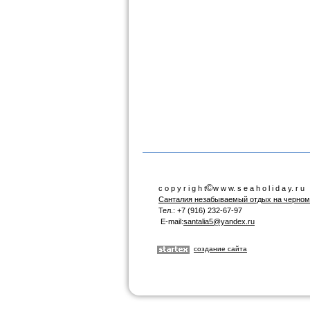
©
c o p y r i g h t
w w w. s e a h o l i d a y. r u
Санталия незабываемый отдых на черном
Тел.: +7 (916) 232-67-97
E-mai
l
:
santalia5@yandex.ru
создание сайта