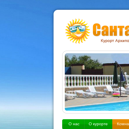
О нас
О курорте
Комна