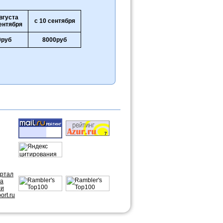
вгуста
с 10 сентября
ентября
0руб
8000руб