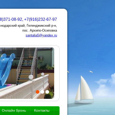
8)371-08-92, +7(916)232-67-97
нодарский край, Геленджикский р-н,
пос. Архипо-Осиповка
santalia5@yandex.ru
Онлайн бронь
Контакты