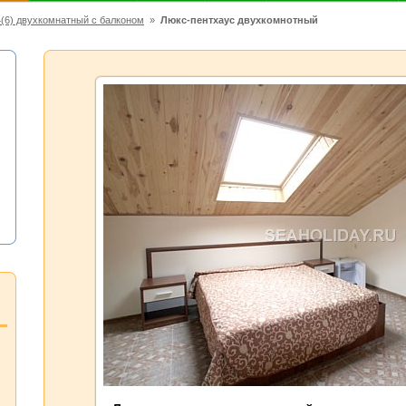
4(6) двухкомнатный с балконом
»
Люкс-пентхаус двухкомнотный