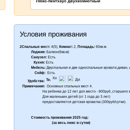
Люкс-пентхаус двухкомнотный
Условия проживания
2Спальных мест:
4(5),
Комнат:
2,
Площадь:
60кв.м.
Лоджия:
Балкон(6кв.м)
Санузел:
Есть
Кухня:
Есть
Мебель:
Двуспальная и две односпальные кровати,диван, ш
Сейф:
Есть
Удобства:
Примечания:
Основных спальных мест 4.
На ребенка до 12 лет доп.место - 800руб.,старшего воз
Для маленьких детей (от 1 года до 3 лет)
предоставляется детская кроватка (300руб/сутки).
Стоимость проживания 2025 год:
(за весь люкс в сутки)